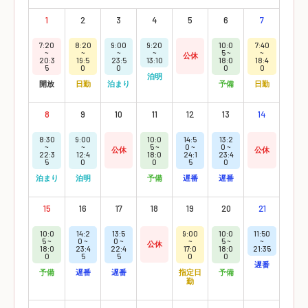
1
2
3
4
5
6
7
7:20
8:20
9:00
9:20
10:0
7:40
~
~
~
~
5 ~
~
公休
20:3
19:5
23:5
13:10
18:0
18:4
5
0
0
0
0
泊明
開放
日勤
泊まり
予備
日勤
8
9
10
11
12
13
14
8:30
9:00
10:0
14:5
13:2
~
~
5 ~
0 ~
0 ~
公休
公休
22:3
12:4
18:0
24:1
23:4
5
0
0
5
0
泊まり
泊明
予備
遅番
遅番
15
16
17
18
19
20
21
10:0
14:2
13:5
9:00
10:0
11:50
5 ~
0 ~
0 ~
~
5 ~
~
公休
18:0
23:4
22:4
17:0
18:0
21:35
0
5
5
0
0
遅番
予備
遅番
遅番
指定日
予備
勤