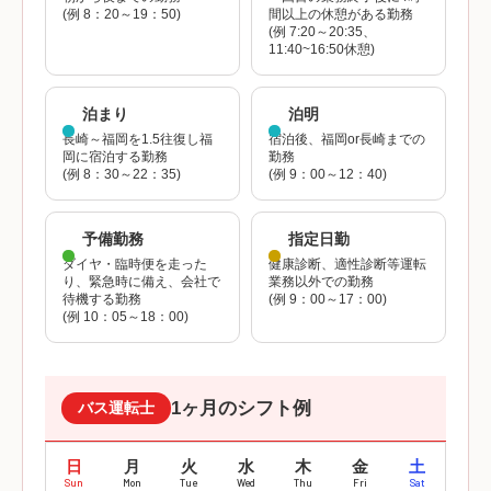
(例 8：20～19：50)
間以上の休憩がある勤務
(例 7:20～20:35、
11:40~16:50休憩)
泊まり
泊明
長崎～福岡を1.5往復し福
宿泊後、福岡or長崎までの
岡に宿泊する勤務
勤務
(例 8：30～22：35)
(例 9：00～12：40)
予備勤務
指定日勤
ダイヤ・臨時便を走った
健康診断、適性診断等運転
り、緊急時に備え、会社で
業務以外での勤務
待機する勤務
(例 9：00～17：00)
(例 10：05～18：00)
1ヶ月のシフト例
バス運転士
日
月
火
水
木
金
土
Sun
Mon
Tue
Wed
Thu
Fri
Sat