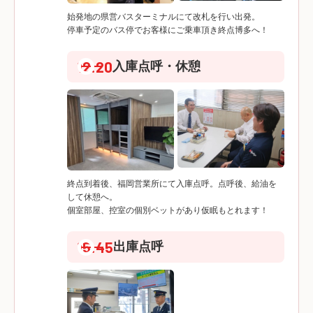
始発地の県営バスターミナルにて改札を行い出発。
停車予定のバス停でお客様にご乗車頂き終点博多へ！
12:20
入庫点呼・休憩
終点到着後、福岡営業所にて入庫点呼。点呼後、給油を
して休憩へ。
個室部屋、控室の個別ベットがあり仮眠もとれます！
15:45
出庫点呼