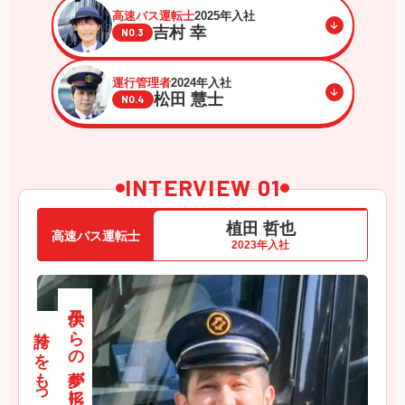
高速バス運転士
2025年入社
吉村 幸
NO.3
運行管理者
2024年入社
松田 慧士
NO.4
INTERVIEW 01
植田 哲也
高速バス運転士
2023年入社
子供からの夢が形になり、