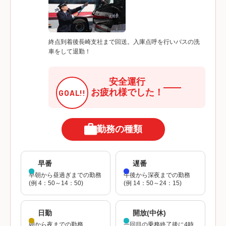
終点到着後長崎支社まで回送。入庫点呼を行いバスの洗
車をして退勤！
安全運行
お疲れ様でした！
勤務の種類
早番
遅番
早朝から昼過ぎまでの勤務
午後から深夜までの勤務
(例 4：50～14：50)
(例 14：50～24：15)
日勤
開放(中休)
朝から夜までの勤務
一回目の乗務終了後に4時