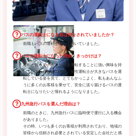
バスの運転士になる前は何をされていましたか？
前職もバスの運転士として働いていました。
バスの運転士になった理由・きっかけは？
運転が好きで、大きな車を運転することに強い興味を持
っていました。その中で、女性運転士が大きなバスを運
転している姿を見て、とてもかっこよく、私もあんなふ
うに多くのお客様を乗せて、安全に送り届けるバスの運
転士になりたいと憧れるようになりました。
九州急行バスを選んだ理由は？
前職のときに、九州急行バスに臨時便で運行に入る機会
がありました。
その時、いつも多くのお客様が利用されており、地域の
皆様から信頼され必要とされている安定した会社だと感