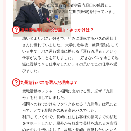
他社(バス事業者)で運行管理者や案内窓口の係員とし
て、お客様対応(路線案内、定期券販売)を行っていまし
た。
運行管理者になった理由・きっかけは？
幼い頃よりバスが好きで、巧みに運転するバスの運転士
さんに憧れていました。 大学に進学後、就職活動をして
いる中で、バス運行業務に携わる「運行管理者」という
仕事があることを知りました。 「好きなバスを通じて地
域に貢献できる仕事がしたい」その思いでこの仕事を選
びました。
九州急行バスを選んだ理由は？
就職活動やレジャーで福岡に出かける際、必ず「九州
号」を利用していました。
福岡へのおでかけをワクワクさせる「九州号」は私にと
って、とても馴染みのある高速バスでした。
利用していく中で、長崎に住むお客様の福岡までの移動
をサポートしたい、県外から観光で長崎を訪れるお客様
の旅のお手伝いをして、故郷・長崎に貢献したいという