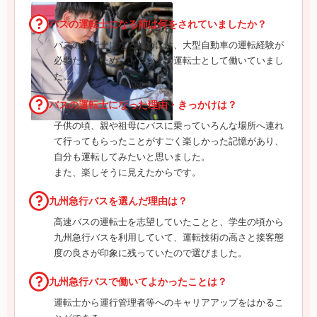
バスの運転士になる前は何をされていましたか？
バスの運転士になるためには、大型自動車の運転経験が
必要だったため、トラックの運転士として働いていまし
た。
バスの運転士になった理由・きっかけは？
子供の頃、親や祖母にバスに乗っていろんな場所へ連れ
て行ってもらったことがすごく楽しかった記憶があり、
自分も運転してみたいと思いました。
また、楽しそうに見えたからです。
九州急行バスを選んだ理由は？
高速バスの運転士を志望していたことと、学生の頃から
九州急行バスを利用していて、運転技術の高さと接客態
度の良さが印象に残っていたので選びました。
九州急行バスで働いてよかったことは？
運転士から運行管理者等へのキャリアアップをはかるこ